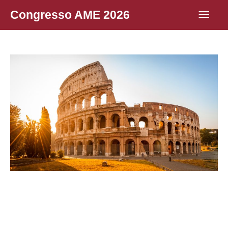
Vai
Men
Congresso AME 2026
al
princ
contenuto