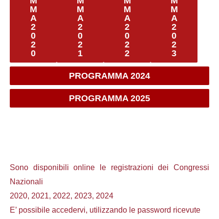
M
M
M
M
M
M
M
M
A
A
A
A
2
2
2
2
0
0
0
0
2
2
2
2
0
1
2
3
PROGRAMMA 2024
PROGRAMMA 2025
Sono disponibili online le registrazioni dei Congressi
Nazionali
2020, 2021, 2022, 2023, 2024
E’ possibile accedervi, utilizzando le password ricevute