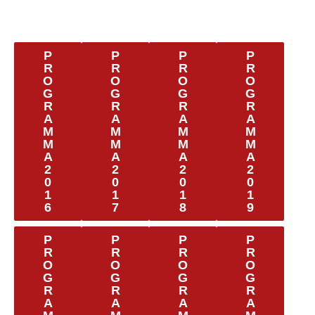
P
P
P
P
R
R
R
R
O
O
O
O
G
G
G
G
R
R
R
R
A
A
A
A
M
M
M
M
M
M
M
M
A
A
A
A
2
2
2
2
0
0
0
0
1
1
1
1
6
7
8
9
P
P
P
P
R
R
R
R
O
O
O
O
G
G
G
G
R
R
R
R
A
A
A
A