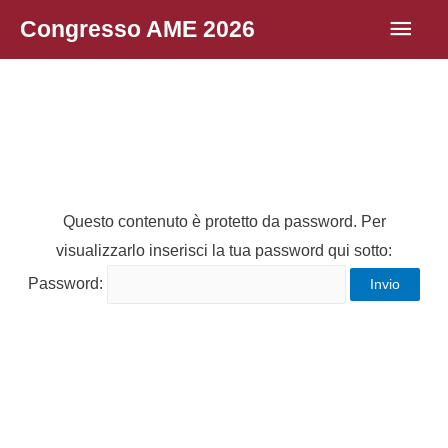
Vai
Men
Congresso AME 2026
al
princ
contenuto
Questo contenuto è protetto da password. Per
visualizzarlo inserisci la tua password qui sotto:
Password: